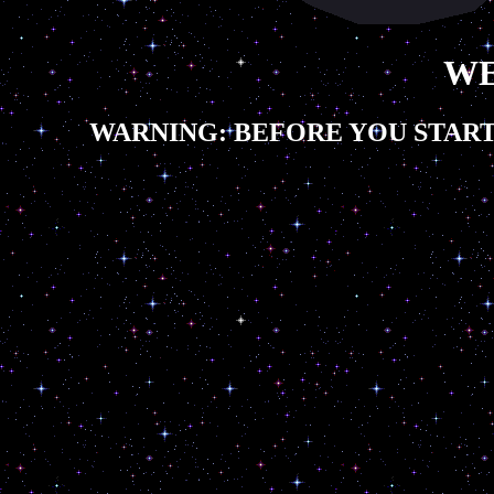
WE
WARNING: BEFORE YOU START